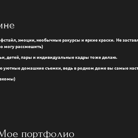
мне
стайл, эмоции, необычные ракурсы и яркие краски. Не заста
но могу рассмешить)
и, детей, пары и индивидуальные кадры тоже делаю.
ю уютные домашние съемки, ведь в родном доме вы самые на
накомы)
Мое портфолио