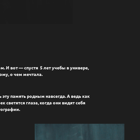
. И вот — спустя 5 лет учебы в универе,
ому, о чем мечтала.
ь эту память родным навсегда.
А ведь как
к светятся глаза, когда они видят себя
тографии.