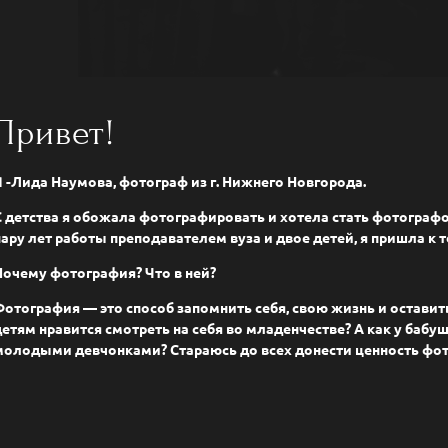
Привет!
Я -Лида Наумова, фотограф из г. Нижнего Новгорода.
С детства я обожала фотографировать и хотела стать фотографом
пару лет работы преподавателем вуза и двое детей, я пришла к т
Почему фотография? Что в ней?
Фотография — это способ запомнить себя, свою жизнь и оставит
детям нравится смотреть на себя во младенчестве? А как у бабуше
молодыми девчонками? Стараюсь до всех донести ценность фо