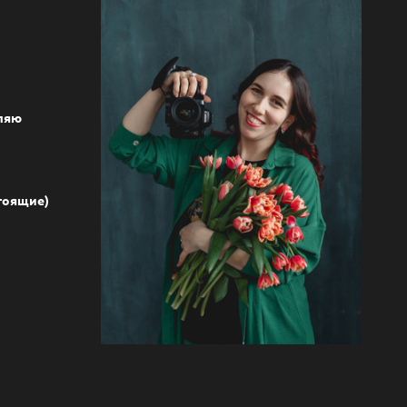
вляю
стоящие)